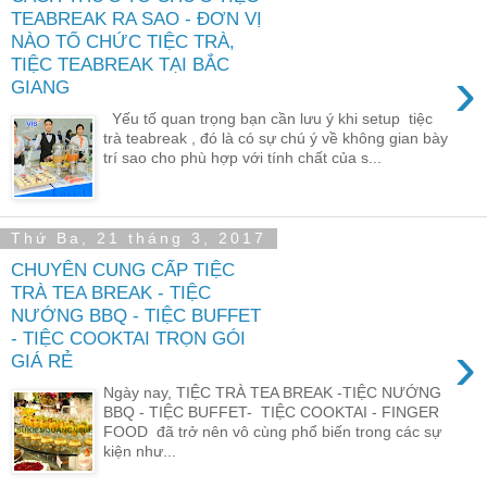
TEABREAK RA SAO - ĐƠN VỊ
NÀO TỔ CHỨC TIỆC TRÀ,
TIỆC TEABREAK TẠI BẮC
›
GIANG
Yếu tố quan trọng bạn cần lưu ý khi setup tiệc
trà teabreak , đó là có sự chú ý về không gian bày
trí sao cho phù hợp với tính chất của s...
Thứ Ba, 21 tháng 3, 2017
CHUYÊN CUNG CẤP TIỆC
TRÀ TEA BREAK - TIỆC
NƯỚNG BBQ - TIỆC BUFFET
- TIỆC COOKTAI TRỌN GÓI
›
GIÁ RẺ
Ngày nay, TIỆC TRÀ TEA BREAK -TIỆC NƯỚNG
BBQ - TIỆC BUFFET- TIỆC COOKTAI - FINGER
FOOD đã trở nên vô cùng phổ biến trong các sự
kiện như...